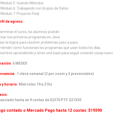
Módulo 5: Usando Métodos
Módulo 6: Trabajando con Grupos de Datos
Módulo 7: Proyecto Final
rfil de egreso:
 terminar el curso, los alumnos podrán:
Crear sus primeros programas en Java.
Usar la lógica para resolver problemas paso a paso.
Entender cómo funcionan los programas que usan todos los días.
Divertirse aprendiendo y tener una base para seguir creando cosas nuev
ración:
6 MESES
ecuencia:
1 clase semanal (2 por zoom y 2 presenciales)
a y horario:
Miércoles 19 a 21hs
ecio:
nanciado hasta en 9 cuotas de $2370 PTF. $21330
go contado o Mercado Pago hasta 12 cuotas: $19390