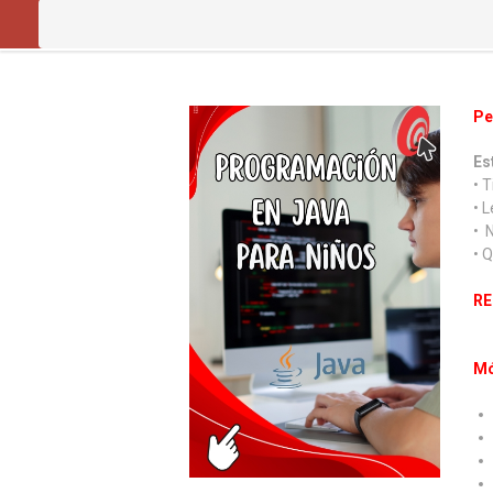
Pe
Es
• 
• 
• 
• 
RE
Mó