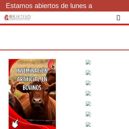
Estamos abiertos de lunes a
viernes de 16 a 21hs
092841200